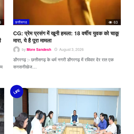
6
छत्तीसगढ
63
CG: प्रेम प्रसंग में खूनी हमला: 18 वर्षीय युवक को चाकू
ी
मारा, ये है पूरा मामला
by
More Sandesh
August 3, 2026
डोंगरगढ़ :- छत्तीसगढ़ के धर्म नगरी डोंगरगढ़ में रविवार देर रात एक
ाम
सनसनीखेज…
LIFE