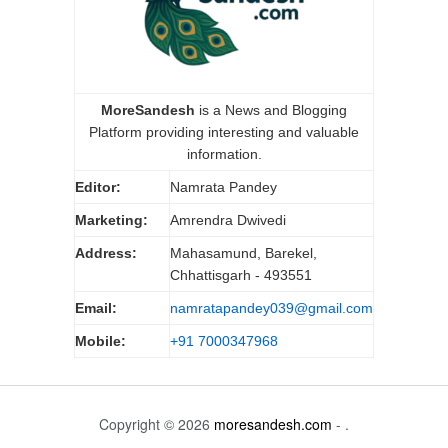
MoreSandesh
is a News and Blogging
Platform providing interesting and valuable
information.
Editor:
Namrata Pandey
Marketing:
Amrendra Dwivedi
Address:
Mahasamund, Barekel,
Chhattisgarh - 493551
Email:
namratapandey039@gmail.com
Mobile:
+91 7000347968
Copyright © 2026
moresandesh.com
- .