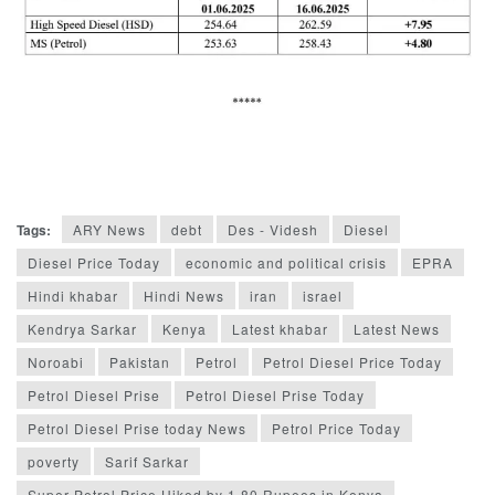
Tags:
ARY News
debt
Des - Videsh
Diesel
Diesel Price Today
economic and political crisis
EPRA
Hindi khabar
Hindi News
iran
israel
Kendrya Sarkar
Kenya
Latest khabar
Latest News
Noroabi
Pakistan
Petrol
Petrol Diesel Price Today
Petrol Diesel Prise
Petrol Diesel Prise Today
Petrol Diesel Prise today News
Petrol Price Today
poverty
Sarif Sarkar
Super Petrol Price Hiked by 1.80 Rupees in Kenya