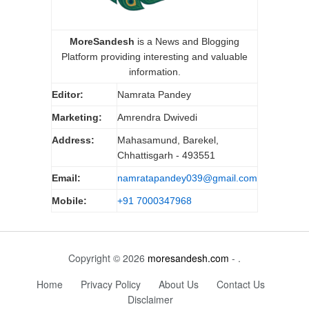
MoreSandesh
is a News and Blogging
Platform providing interesting and valuable
information.
Editor:
Namrata Pandey
Marketing:
Amrendra Dwivedi
Address:
Mahasamund, Barekel,
Chhattisgarh - 493551
Email:
namratapandey039@gmail.com
Mobile:
+91 7000347968
Copyright © 2026
moresandesh.com
- .
Home
Privacy Policy
About Us
Contact Us
Disclaimer