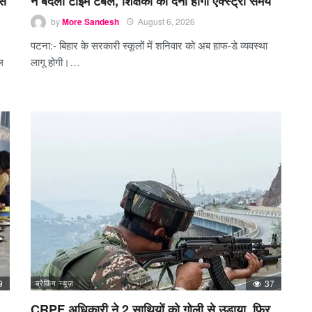
से
ने बदला टाइम टेबल, शिक्षकों को देना होगा एक्स्ट्रा समय
by
More Sandesh
August 6, 2026
पटना:- बिहार के सरकारी स्कूलों में शनिवार को अब हाफ-डे व्यवस्था
ल
लागू होगी।…
9
ब्रेकिंग न्यूज़
37
CRPF अधिकारी ने 2 साथियों को गोली से उड़ाया, फिर