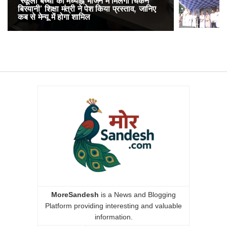
‘स्कूली बच्चों को मध्याह्न भोजन में मिलेगी चिकन
RailOne App
बिरयानी’ शिक्षा मंत्री ने पेश किया प्रस्ताव, जानिए
लोकप्रिय, एक
कब से मेन्यू में होगा शामिल
अनारक्षित 
MoreSandesh
is a News and Blogging
Platform providing interesting and valuable
information.