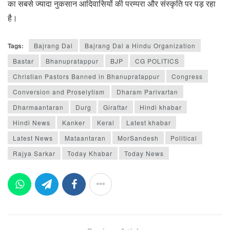
का सबसे ज्यादा नुकसान आदिवासियों की परम्परा और संस्कृति पर पड़ रहा
है।
Tags:
Bajrang Dal
Bajrang Dal a Hindu Organization
Bastar
Bhanupratappur
BJP
CG POLITICS
Christian Pastors Banned in Bhanupratappur
Congress
Conversion and Proselytism
Dharam Parivartan
Dharmaantaran
Durg
Giraftar
Hindi khabar
Hindi News
Kanker
Keral
Latest khabar
Latest News
Mataantaran
MorSandesh
Political
Rajya Sarkar
Today Khabar
Today News