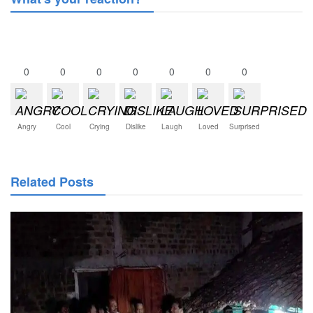
0
0
0
0
0
0
0
Angry
Cool
Crying
Dislike
Laugh
Loved
Surprised
Related Posts