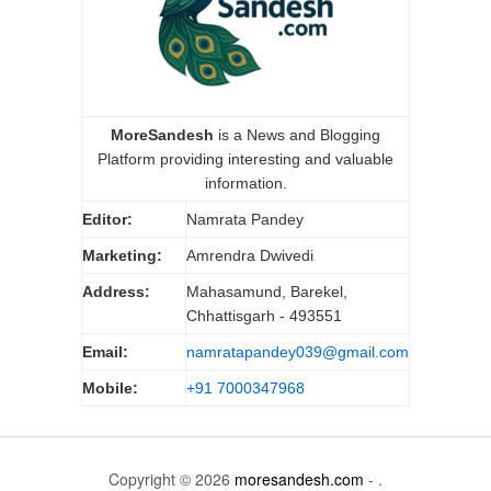
MoreSandesh
is a News and Blogging
Platform providing interesting and valuable
information.
Editor:
Namrata Pandey
Marketing:
Amrendra Dwivedi
Address:
Mahasamund, Barekel,
Chhattisgarh - 493551
Email:
namratapandey039@gmail.com
Mobile:
+91 7000347968
Copyright © 2026
moresandesh.com
- .