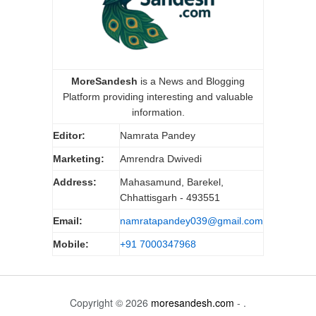
MoreSandesh
is a News and Blogging
Platform providing interesting and valuable
information.
Editor:
Namrata Pandey
Marketing:
Amrendra Dwivedi
Address:
Mahasamund, Barekel,
Chhattisgarh - 493551
Email:
namratapandey039@gmail.com
Mobile:
+91 7000347968
Copyright © 2026
moresandesh.com
- .