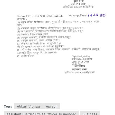
Tags:
Abkari Vibhag
Apradh
Assistant District Excise Officer suspended
Business