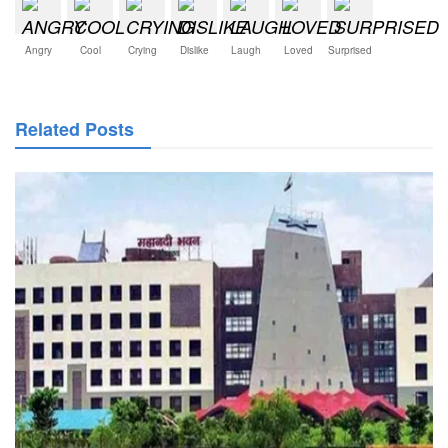
Angry
Cool
Crying
Dislike
Laugh
Loved
Surprised
Related Posts