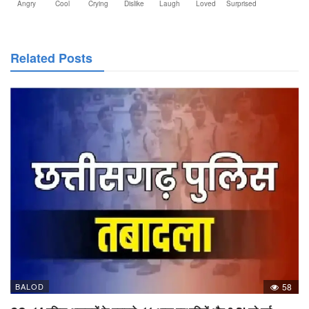
Angry
Cool
Crying
Dislike
Laugh
Loved
Surprised
Related Posts
BALOD
58