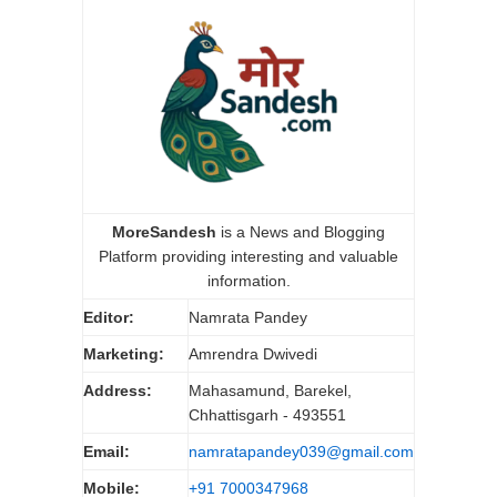
MoreSandesh
is a News and Blogging
Platform providing interesting and valuable
information.
Editor:
Namrata Pandey
Marketing:
Amrendra Dwivedi
Address:
Mahasamund, Barekel,
Chhattisgarh - 493551
Email:
namratapandey039@gmail.com
Mobile:
+91 7000347968