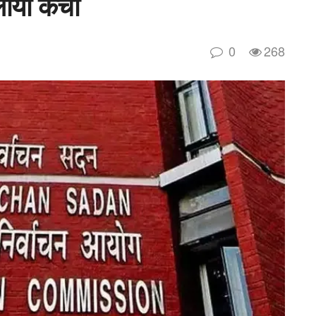
लायी कैची
0
268