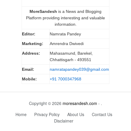
MoreSandesh
is a News and Blogging
Platform providing interesting and valuable
information.
Editor:
Namrata Pandey
Marketing:
Amrendra Dwivedi
Address:
Mahasamund, Barekel,
Chhattisgarh - 493551
Email:
namratapandey039@gmail.com
Mobile:
+91 7000347968
Copyright © 2026
moresandesh.com
- .
Home
Privacy Policy
About Us
Contact Us
Disclaimer