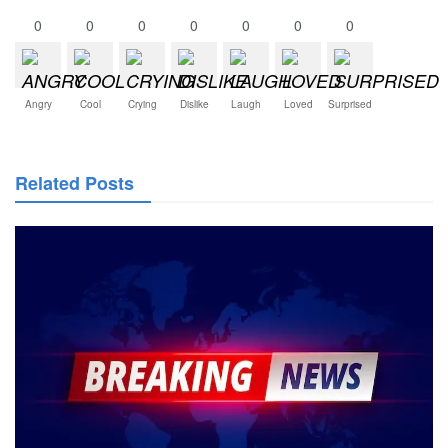
0
0
0
0
0
0
0
Angry
Cool
Crying
Dislike
Laugh
Loved
Surprised
Related Posts