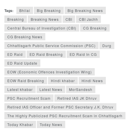
Tags:
Bhilai
Big Breaking
Big Breaking News
Breaking
Breaking News
CBI
CBI Jachh
Central Bureau of Investigation (CBI)
CG Breaking
CG Breaking News
Chhattisgarh Public Service Commission (PSC)
Durg
ED Raid
ED Raid Breaking
ED Raid In CG
ED Raid Update
EOW (Economic Offences Investigation Wing)
EOW Raid Breaking
Hindi khabar
Hindi News
Latest khabar
Latest News
MorSandesh
PSC Recruitment Scam
Retired IAS JK Dhruv
Retired IAS Officer and Former PSC Secretary J.K. Dhruv
The Highly Publicized PSC Recruitment Scam in Chhattisgarh
Today Khabar
Today News