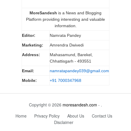
MoreSandesh
is a News and Blogging
Platform providing interesting and valuable
information.
Editor:
Namrata Pandey
Marketing:
Amrendra Dwivedi
Address:
Mahasamund, Barekel,
Chhattisgarh - 493551
Email:
namratapandey039@gmail.com
Mobile:
+91 7000347968
Copyright © 2026
moresandesh.com
- .
Home
Privacy Policy
About Us
Contact Us
Disclaimer