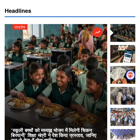
Headlines
राष्ट्रीय
राष्ट्रीय
‘स्कूली बच्चों को मध्याह्न भोजन में मिलेगी चिकन
RailOne App
बिरयानी’ शिक्षा मंत्री ने पेश किया प्रस्ताव, जानिए
लोकप्रिय, एक