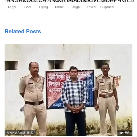
Angry
Cool
Crying
Dislike
Laugh
Loved
Surprised
Related Posts
MAHASAMUND
56