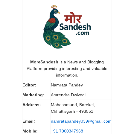
MoreSandesh
is a News and Blogging
Platform providing interesting and valuable
information.
Editor:
Namrata Pandey
Marketing:
Amrendra Dwivedi
Address:
Mahasamund, Barekel,
Chhattisgarh - 493551
Email:
namratapandey039@gmail.com
Mobile:
+91 7000347968