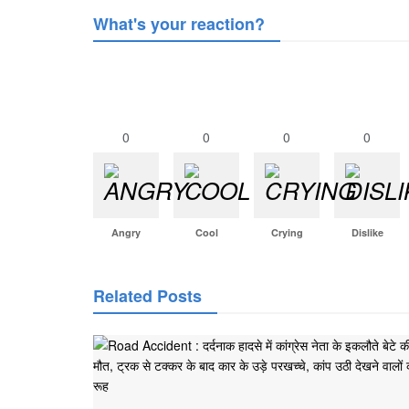
What's your reaction?
0
0
0
0
Angry
Cool
Crying
Dislike
Related Posts