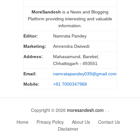
MoreSandesh
is a News and Blogging
Platform providing interesting and valuable
information.
Editor:
Namrata Pandey
Marketing:
Amrendra Dwivedi
Address:
Mahasamund, Barekel,
Chhattisgarh - 493551
Email:
namratapandey039@gmail.com
Mobile:
+91 7000347968
Copyright © 2026
moresandesh.com
- .
Home
Privacy Policy
About Us
Contact Us
Disclaimer