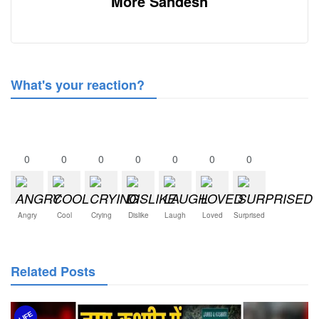
More Sandesh
What's your reaction?
0
0
0
0
0
0
0
Angry
Cool
Crying
Dislike
Laugh
Loved
Surprised
Related Posts
LIFE