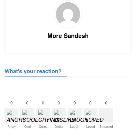
More Sandesh
What's your reaction?
0
0
0
0
0
0
0
Angry
Cool
Crying
Dislike
Laugh
Loved
Surprised