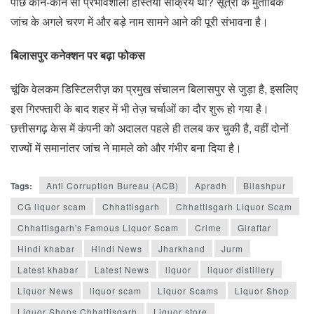
पीछे कौन-कौन सी प्रभावशाली हस्तियां सक्रिय थीं? सूत्रों के मुताबिक
जांच के अगले चरण में और बड़े नाम सामने आने की पूरी संभावना है।
बिलासपुर कनेक्शन पर बढ़ा फोकस
चूंकि वेलकम डिस्टिलरीज़ का प्रमुख संचालन बिलासपुर से जुड़ा है, इसलिए
इस गिरफ्तारी के बाद शहर में भी तेज़ चर्चाओं का दौर शुरू हो गया है।
छत्तीसगढ़ केस में कंपनी को अदालत पहले ही तलब कर चुकी है, वहीं दोनों
राज्यों में समानांतर जांच ने मामले को और गंभीर बना दिया है।
Tags:
Anti Corruption Bureau (ACB)
Apradh
Bilashpur
CG liquor scam
Chhattisgarh
Chhattisgarh Liquor Scam
Chhattisgarh's Famous Liquor Scam
Crime
Giraftar
Hindi khabar
Hindi News
Jharkhand
Jurm
Latest khabar
Latest News
liquor
liquor distillery
Liquor News
liquor scam
Liquor Scams
Liquor Shop
Liquor Shops Chhattisgarh
Liquor store