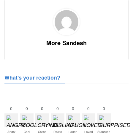
More Sandesh
What's your reaction?
0
0
0
0
0
0
0
Angry
Cool
Crying
Dislike
Laugh
Loved
Surprised