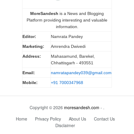
MoreSandesh
is a News and Blogging
Platform providing interesting and valuable
information.
Editor:
Namrata Pandey
Marketing:
Amrendra Dwivedi
Address:
Mahasamund, Barekel,
Chhattisgarh - 493551
Email:
namratapandey039@gmail.com
Mobile:
+91 7000347968
Copyright © 2026
moresandesh.com
- .
Home
Privacy Policy
About Us
Contact Us
Disclaimer