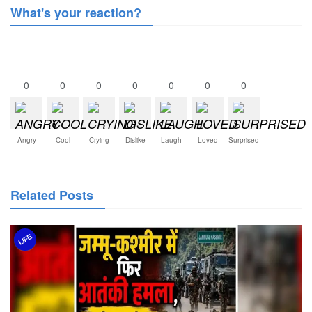
What's your reaction?
0
0
0
0
0
0
0
Angry
Cool
Crying
Dislike
Laugh
Loved
Surprised
Related Posts
LIFE