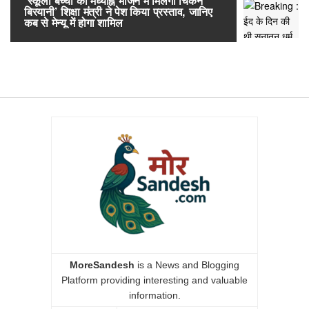
‘स्कूली बच्चों को मध्याह्न भोजन में मिलेगी चिकन
RailOne App
बिरयानी’ शिक्षा मंत्री ने पेश किया प्रस्ताव, जानिए
लोकप्रिय, एक
कब से मेन्यू में होगा शामिल
अनारक्षित 
MoreSandesh
is a News and Blogging
Platform providing interesting and valuable
information.