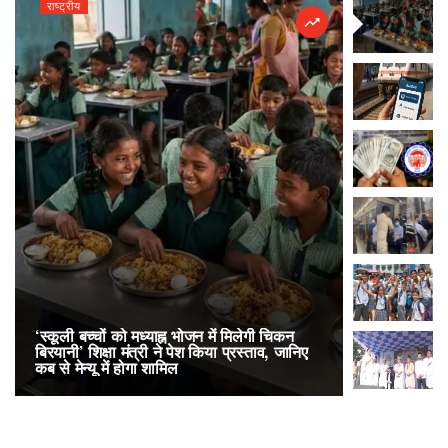
राष्ट्रीय
राष्ट्रीय
‘स्कूली बच्चों को मध्याह्न भोजन में मिलेगी चिकन
RailOne App
बिरयानी’ शिक्षा मंत्री ने पेश किया प्रस्ताव, जानिए
लोकप्रिय, एक
कब से मेन्यू में होगा शामिल
अनारक्षित 