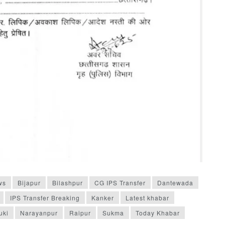
ws
Bijapur
Bilashpur
CG IPS Transfer
Dantewada
IPS Transfer Breaking
Kanker
Latest khabar
uki
Narayanpur
Raipur
Sukma
Today Khabar