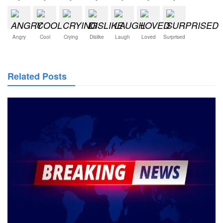
Angry
Cool
Crying
Dislike
Laugh
Loved
Surprised
Related Posts