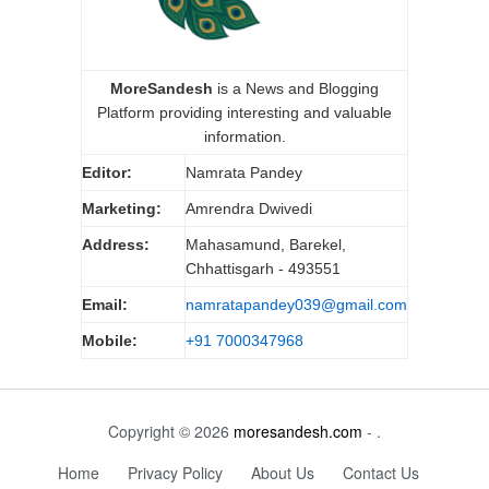
MoreSandesh
is a News and Blogging
Platform providing interesting and valuable
information.
Editor:
Namrata Pandey
Marketing:
Amrendra Dwivedi
Address:
Mahasamund, Barekel,
Chhattisgarh - 493551
Email:
namratapandey039@gmail.com
Mobile:
+91 7000347968
Copyright © 2026
moresandesh.com
- .
Home
Privacy Policy
About Us
Contact Us