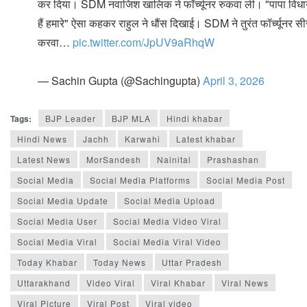
कर दिया। SDM नवाजिश खालिक ने फॉर्च्यूनर रुकवा ली। "पापा विध
हैं हमारे" ऐसा कहकर राहुल ने धौंस दिखाई। SDM ने तुरंत फॉर्च्यूनर स
करवा…
pic.twitter.com/JpUV9aRhqW
— Sachin Gupta (@Sachingupta)
April 3, 2026
Tags:
BJP Leader
BJP MLA
Hindi khabar
Hindi News
Jachh
Karwahi
Latest khabar
Latest News
MorSandesh
Nainital
Prashashan
Social Media
Social Media Platforms
Social Media Post
Social Media Update
Social Media Upload
Social Media User
Social Media Video Viral
Social Media Viral
Social Media Viral Video
Today Khabar
Today News
Uttar Pradesh
Uttarakhand
Video Viral
Viral Khabar
Viral News
Viral Picture
Viral Post
Viral video