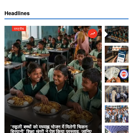
Headlines
राष्ट्रीय
राष्ट्रीय
‘स्कूली बच्चों को मध्याह्न भोजन में मिलेगी चिकन
RailOne App
बिरयानी’ शिक्षा मंत्री ने पेश किया प्रस्ताव, जानिए
लोकप्रिय, एक