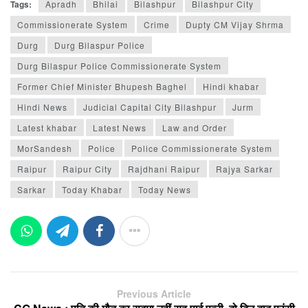
Tags:
Apradh
Bhilai
Bilashpur
Bilashpur City
Commissionerate System
Crime
Dupty CM Vijay Shrma
Durg
Durg Bilaspur Police
Durg Bilaspur Police Commissionerate System
Former Chief Minister Bhupesh Baghel
Hindi khabar
Hindi News
Judicial Capital City Bilashpur
Jurm
Latest khabar
Latest News
Law and Order
MorSandesh
Police
Police Commissionerate System
Raipur
Raipur City
Rajdhani Raipur
Rajya Sarkar
Sarkar
Today Khabar
Today News
Previous Article