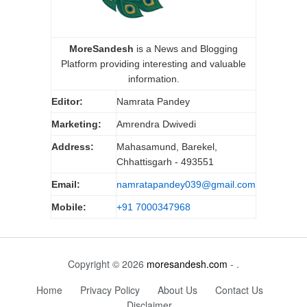
MoreSandesh
is a News and Blogging
Platform providing interesting and valuable
information.
Editor:
Namrata Pandey
Marketing:
Amrendra Dwivedi
Address:
Mahasamund, Barekel,
Chhattisgarh - 493551
Email:
namratapandey039@gmail.com
Mobile:
+91 7000347968
Copyright © 2026
moresandesh.com
- .
Home
Privacy Policy
About Us
Contact Us
Disclaimer