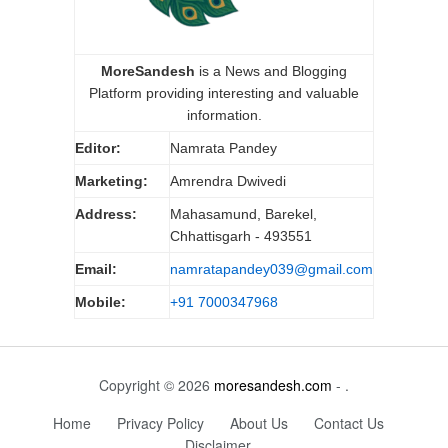
MoreSandesh
is a News and Blogging
Platform providing interesting and valuable
information.
Editor:
Namrata Pandey
Marketing:
Amrendra Dwivedi
Address:
Mahasamund, Barekel,
Chhattisgarh - 493551
Email:
namratapandey039@gmail.com
Mobile:
+91 7000347968
Copyright © 2026
moresandesh.com
- .
Home
Privacy Policy
About Us
Contact Us
Disclaimer