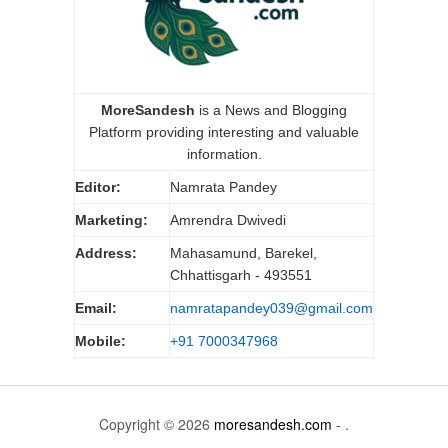
MoreSandesh
is a News and Blogging
Platform providing interesting and valuable
information.
Editor:
Namrata Pandey
Marketing:
Amrendra Dwivedi
Address:
Mahasamund, Barekel,
Chhattisgarh - 493551
Email:
namratapandey039@gmail.com
Mobile:
+91 7000347968
Copyright © 2026
moresandesh.com
- .