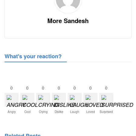
More Sandesh
What's your reaction?
0
0
0
0
0
0
0
Angry
Cool
Crying
Dislike
Laugh
Loved
Surprised
Related Posts