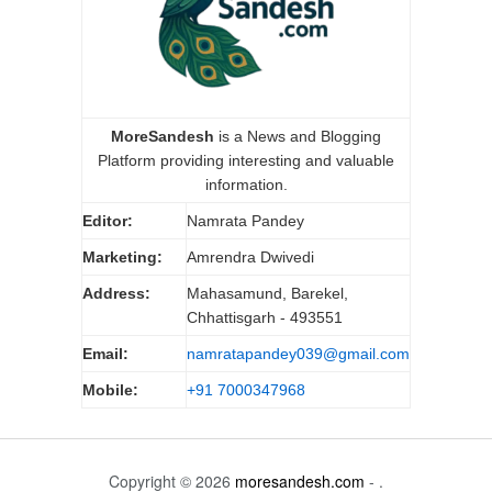
MoreSandesh
is a News and Blogging
Platform providing interesting and valuable
information.
Editor:
Namrata Pandey
Marketing:
Amrendra Dwivedi
Address:
Mahasamund, Barekel,
Chhattisgarh - 493551
Email:
namratapandey039@gmail.com
Mobile:
+91 7000347968
Copyright © 2026
moresandesh.com
- .