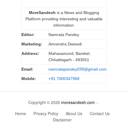
MoreSandesh
is a News and Blogging
Platform providing interesting and valuable
information.
Editor:
Namrata Pandey
Marketing:
Amrendra Dwivedi
Address:
Mahasamund, Barekel,
Chhattisgarh - 493551
Email:
namratapandey039@gmail.com
Mobile:
+91 7000347968
Copyright © 2026
moresandesh.com
- .
Home
Privacy Policy
About Us
Contact Us
Disclaimer