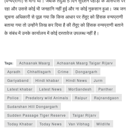
(वन्यप्राणी) से मांगी थी। जबकि तेंदुआ 5 दिन सुदर्शन पहाड़ी के आसपास पर
रहा और उससे कोई भी जनहानि नहीं हुई और ना कोई नुकसान हुआ। जब जन
सूचना अधिकारी से पूछा गया कि किस आधार पर तेंदुए को हिंसक वन्यप्राणी
बताया गया तो उन्होंने लिख कर दिया है की तेंदुए को हिंसक वन्यप्राणी बताने
के संबंध में उनके कार्यालय में कोई दस्तावेज उपलब्ध नहीं है।
Tags:
Achaanak Maarg
Achaanak Maarg Taigar Rijarv
Apradh
Chhattisgarh
Crime
Dongargarh
Gariyaband
Hindi khabar
Hindi News
Jurm
Latest khabar
Latest News
MorSandesh
Panther
Police
Predatory wild Animals
Raipur
Rajnandgaon
Sudarshan Hill Dongargarh
Sudden Passage Tiger Reserve
Taigar Rijarv
Today Khabar
Today News
Van Vibhag
Wildlife