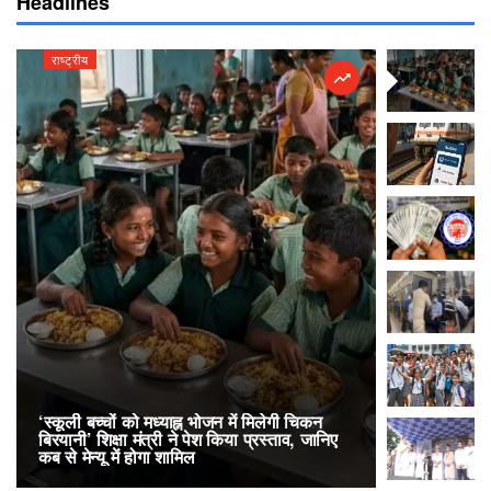
Headlines
राष्ट्रीय
राष्ट्रीय
‘स्कूली बच्चों को मध्याह्न भोजन में मिलेगी चिकन
RailOne App
बिरयानी’ शिक्षा मंत्री ने पेश किया प्रस्ताव, जानिए
लोकप्रिय, एक
कब से मेन्यू में होगा शामिल
अनारक्षित 