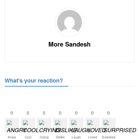
More Sandesh
What's your reaction?
0
0
0
0
0
0
0
Angry
Cool
Crying
Dislike
Laugh
Loved
Surprised