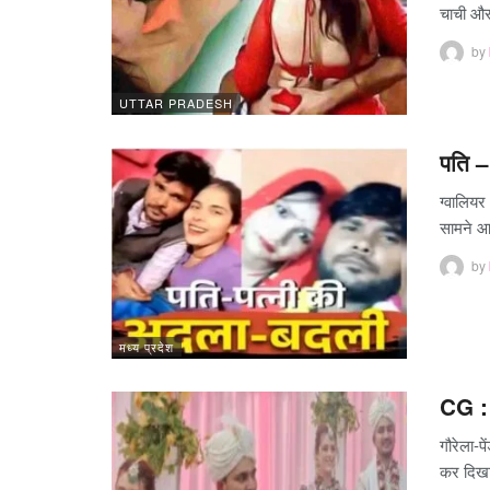
चाची औ
by
UTTAR PRADESH
पति –
ग्वालियर
सामने 
by
मध्य प्रदेश
CG : 
गौरेला-प
कर दिखा