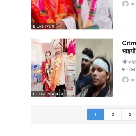
by
BILASHPUR
Crime
भाइय
सोनभद्र 
एक दिल 
by
UTTAR PRADESH
1
2
3