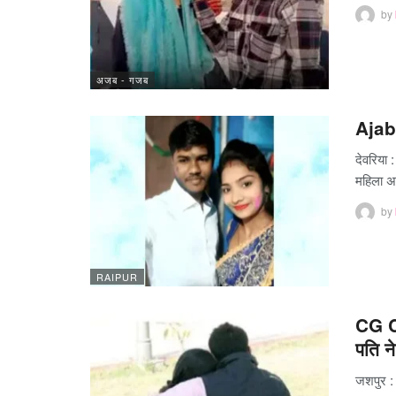
by
अजब - गजब
Ajab 
देवरिया 
महिला अ
by
RAIPUR
CG Cr
पति 
जशपुर : 