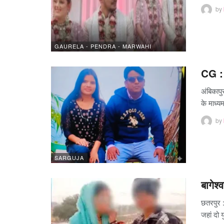
by
GAURELA - PENDRA - MARWAHI
CG : 
अंबिकापु
के माध्
by
SARGUJA
बागेश
छतरपुर :
जहां दो य