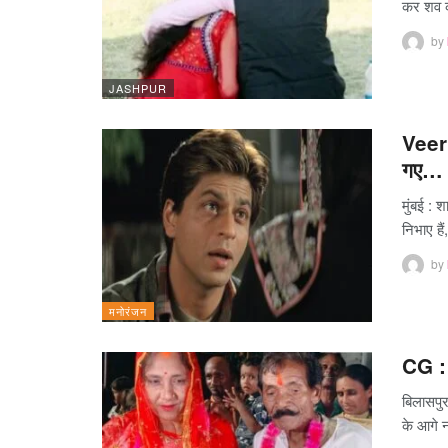
कर शव
by
JASHPUR
Veer 
गए…
मुंबई : 
निभाए है
by
मनोरंजन
CG : 
बिलासपुर
के आगे 