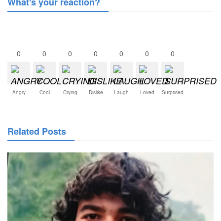
What's your reaction?
0
0
0
0
0
0
0
Angry
Cool
Crying
Dislike
Laugh
Loved
Surprised
Related Posts