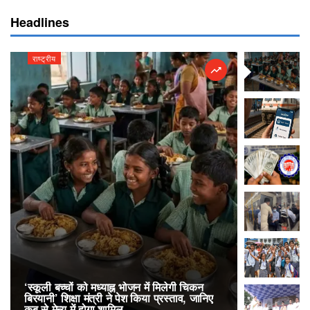
Headlines
राष्ट्रीय
राष्ट्रीय
‘स्कूली बच्चों को मध्याह्न भोजन में मिलेगी चिकन
RailOne App
बिरयानी’ शिक्षा मंत्री ने पेश किया प्रस्ताव, जानिए
लोकप्रिय, एक
कब से मेन्यू में होगा शामिल
अनारक्षित 