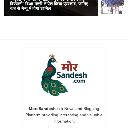
बिरयानी’ शिक्षा मंत्री ने पेश किया प्रस्ताव, जानिए
लोकप्रिय, एक
कब से मेन्यू में होगा शामिल
अनारक्षित 
MoreSandesh
is a News and Blogging
Platform providing interesting and valuable
information.