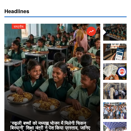
Headlines
राष्ट्रीय
राष्ट्रीय
‘स्कूली बच्चों को मध्याह्न भोजन में मिलेगी चिकन
RailOne App
बिरयानी’ शिक्षा मंत्री ने पेश किया प्रस्ताव, जानिए
लोकप्रिय, एक