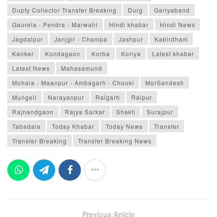
Dupty Collector Transfer Breaking
Durg
Gariyaband
Gaurela - Pendra - Marwahi
Hindi khabar
Hindi News
Jagdalpur
Janjgir - Champa
Jashpur
Kabirdham
Kanker
Kondagaon
Korba
Koriya
Latest khabar
Latest News
Mahasamund
Mohala - Maanpur - Ambagarh - Chouki
MorSandesh
Mungeli
Narayanpur
Raigarh
Raipur
Rajnandgaon
Rajya Sarkar
Shakti
Surajpur
Tabadala
Today Khabar
Today News
Transfer
Transfer Breaking
Transfer Breaking News
Previous Article