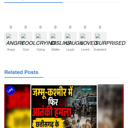
0
0
0
0
0
0
0
Angry
Cool
Crying
Dislike
Laugh
Loved
Surprised
Related Posts
LIFE