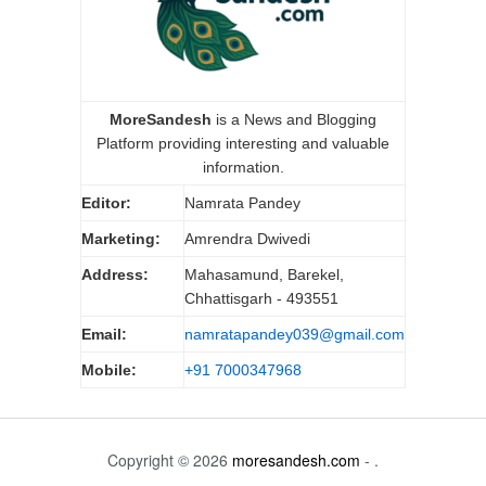
MoreSandesh
is a News and Blogging
Platform providing interesting and valuable
information.
Editor:
Namrata Pandey
Marketing:
Amrendra Dwivedi
Address:
Mahasamund, Barekel,
Chhattisgarh - 493551
Email:
namratapandey039@gmail.com
Mobile:
+91 7000347968
Copyright © 2026
moresandesh.com
- .