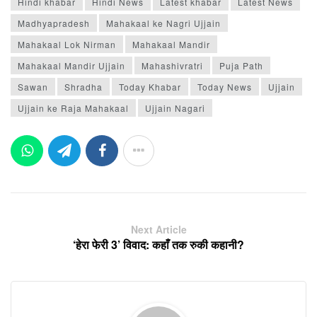
Hindi khabar
Hindi News
Latest khabar
Latest News
Madhyapradesh
Mahakaal ke Nagri Ujjain
Mahakaal Lok Nirman
Mahakaal Mandir
Mahakaal Mandir Ujjain
Mahashivratri
Puja Path
Sawan
Shradha
Today Khabar
Today News
Ujjain
Ujjain ke Raja Mahakaal
Ujjain Nagari
Next Article
‘हेरा फेरी 3’ विवाद: कहाँ तक रुकी कहानी?