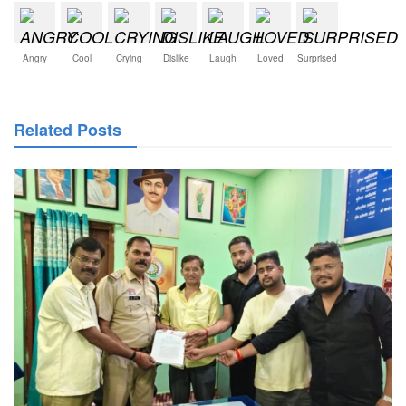
Angry
Cool
Crying
Dislike
Laugh
Loved
Surprised
Related Posts