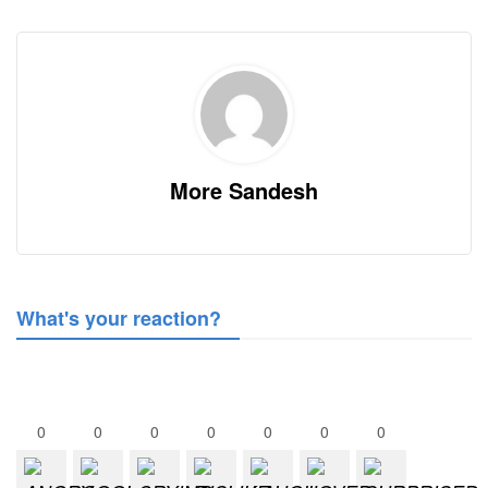
More Sandesh
What's your reaction?
0
0
0
0
0
0
0