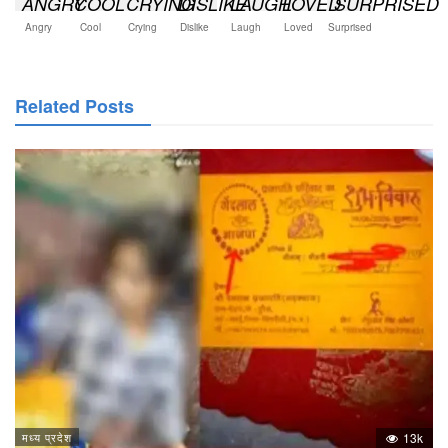
Angry
Cool
Crying
Dislike
Laugh
Loved
Surprised
Related Posts
मध्य प्रदेश
13k