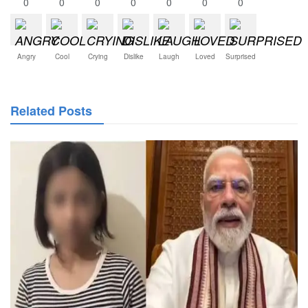
0
0
0
0
0
0
0
Angry
Cool
Crying
Dislike
Laugh
Loved
Surprised
Related Posts