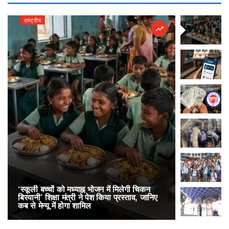
राष्ट्रीय
राष्ट्रीय
‘स्कूली बच्चों को मध्याह्न भोजन में मिलेगी चिकन
RailOne App
बिरयानी’ शिक्षा मंत्री ने पेश किया प्रस्ताव, जानिए
लोकप्रिय, एक
कब से मेन्यू में होगा शामिल
अनारक्षित 