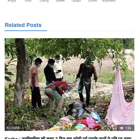
Angry
Cool
Crying
Dislike
Laugh
Loved
Surprised
Related Posts
KORBA
13k
Korba : नवविवाहिता की कब्र 3 दिन बाद खोदी गई मायके वालों ने पति पर हत्या