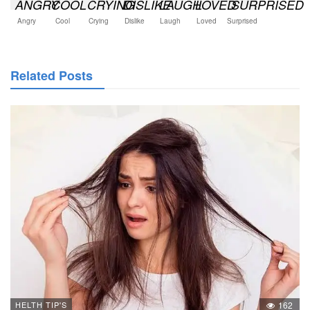
Angry
Cool
Crying
Dislike
Laugh
Loved
Surprised
Related Posts
HELTH TIP'S
162