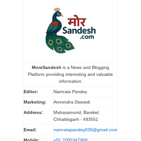
MoreSandesh
is a News and Blogging
Platform providing interesting and valuable
information.
Editor:
Namrata Pandey
Marketing:
Amrendra Dwivedi
Address:
Mahasamund, Barekel,
Chhattisgarh - 493551
Email:
namratapandey039@gmail.com
Mobile:
+91 7000347968