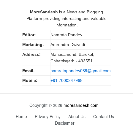
MoreSandesh
is a News and Blogging
Platform providing interesting and valuable
information.
Editor:
Namrata Pandey
Marketing:
Amrendra Dwivedi
Address:
Mahasamund, Barekel,
Chhattisgarh - 493551
Email:
namratapandey039@gmail.com
Mobile:
+91 7000347968
Copyright © 2026
moresandesh.com
- .
Home
Privacy Policy
About Us
Contact Us
Disclaimer