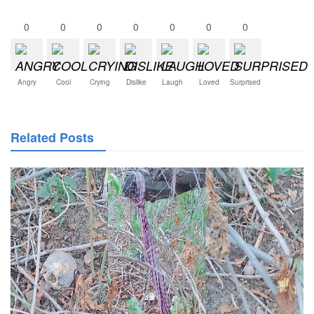
0
0
0
0
0
0
0
Angry
Cool
Crying
Dislike
Laugh
Loved
Surprised
Related Posts