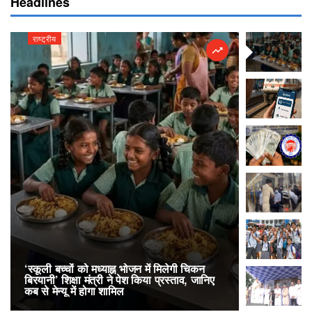
Headlines
राष्ट्रीय
राष्ट्रीय
‘स्कूली बच्चों को मध्याह्न भोजन में मिलेगी चिकन
RailOne App
बिरयानी’ शिक्षा मंत्री ने पेश किया प्रस्ताव, जानिए
लोकप्रिय, एक
कब से मेन्यू में होगा शामिल
अनारक्षित 